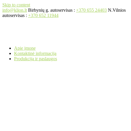
Skip to content
info@klion.lt
Birbynių g. autoservisas :
+370 655 24403
N.Vilnios
autoservisas :
+370 652 11944
Apie įmonę
Kontaktinė informacija
Produkcija ir paslaugos